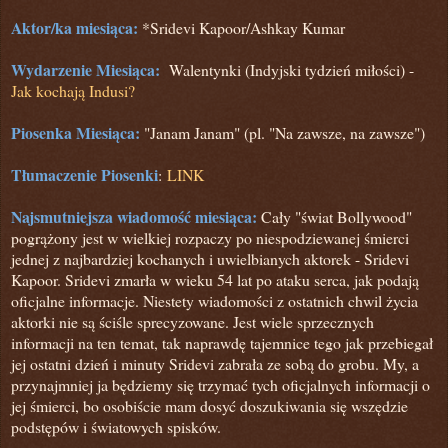
Aktor/ka miesiąca:
*Sridevi Kapoor/Ashkay Kumar
Wydarzenie Miesiąca:
Walentynki (Indyjski tydzień miłości) -
Jak kochają Indusi?
Piosenka Miesiąca:
"Janam Janam" (pl. "Na zawsze, na zawsze")
Tłumaczenie Piosenki
:
LINK
Najsmutniejsza wiadomość miesiąca:
Cały "świat Bollywood"
pogrążony jest w wielkiej rozpaczy po niespodziewanej śmierci
jednej z najbardziej kochanych i uwielbianych aktorek - Sridevi
Kapoor. Sridevi zmarła w wieku 54 lat po ataku serca, jak podają
oficjalne informacje. Niestety wiadomości z ostatnich chwil życia
aktorki nie są ściśle sprecyzowane. Jest wiele sprzecznych
informacji na ten temat, tak naprawdę tajemnice tego jak przebiegał
jej ostatni dzień i minuty Sridevi zabrała ze sobą do grobu. My, a
przynajmniej ja będziemy się trzymać tych oficjalnych informacji o
jej śmierci, bo osobiście mam dosyć doszukiwania się wszędzie
podstępów i światowych spisków.