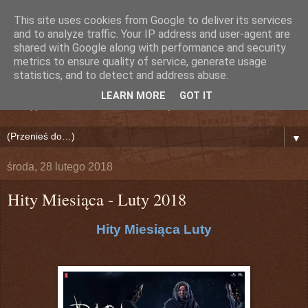
This site uses cookies from Google to deliver its services
Nieznany Dźwięk (Lily)
and to analyze traffic. Your IP address and user-agent are
shared with Google along with performance and security
metrics to ensure quality of service, generate usage
Bollywood!
statistics, and to detect and address abuse.
LEARN MORE
GOT IT
Odkryj na nowo Indie i Świat Bollywood!
▼
środa, 28 lutego 2018
Hity Miesiąca - Luty 2018
Hity Miesiąca Luty