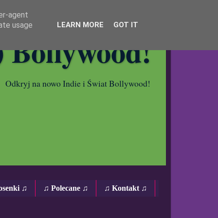
ser-agent
rate usage
LEARN MORE
GOT IT
) Bollywood!
Odkryj na nowo Indie i Świat Bollywood!
osenki ♫
♫ Polecane ♫
♫ Kontakt ♫