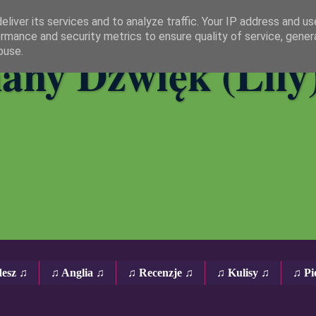
liver its services and to analyze traffic. Your IP address and u
rmance and security metrics to ensure quality of service, gene
any Dźwięk (Lily
buse.
desz ♫
♫ Anglia ♫
♫ Recenzje ♫
♫ Kulisy ♫
♫ Pi