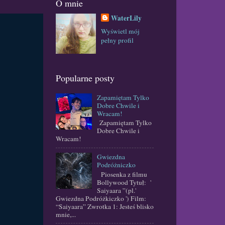
O mnie
WaterLily
Wyświetl mój
pełny profil
Popularne posty
Zapamiętam Tylko
Dobre Chwile i
Wracam!
Zapamiętam Tylko
Dobre Chwile i
Wracam!
Gwiezdna
Podróżniczko
Piosenka z filmu
Bollywood Tytuł: '
Saiyaara ”(pl.'
Gwiezdna Podróżkiczko ') Film:
“Saiyaara” Zwrotka 1: Jesteś blisko
mnie,...