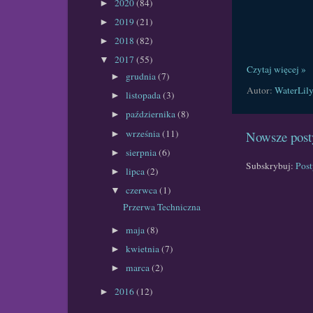
2020
(84)
►
2019
(21)
►
2018
(82)
►
2017
(55)
▼
Czytaj więcej »
grudnia
(7)
►
Autor:
WaterLil
listopada
(3)
►
października
(8)
►
września
(11)
Nowsze post
►
sierpnia
(6)
►
Subskrybuj:
Pos
lipca
(2)
►
czerwca
(1)
▼
Przerwa Techniczna
maja
(8)
►
kwietnia
(7)
►
marca
(2)
►
2016
(12)
►