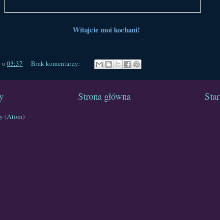
Witajcie moi kochani!
y
o
03:37
Brak komentarzy:
y
Strona główna
Star
ty (Atom)