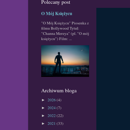
Polecany post
O Mój Księżycu
"O Mój Księżycu" Piosenka z
filmu Bollywood Tytuł:
"Channa Mereya" (pl. "O mój
księżycu") Film: ...
Archiwum bloga
2026
(4)
►
2024
(7)
►
2022
(22)
►
2021
(33)
►