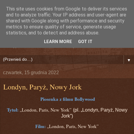
This site uses cookies from Google to deliver its services
Nieznany Dźwięk (Lily)
and to analyze traffic. Your IP address and user-agent are
shared with Google along with performance and security
metrics to ensure quality of service, generate usage
Bollywood!
statistics, and to detect and address abuse.
LEARN MORE
GOT IT
Odkryj na nowo Indie i Świat Bollywood!
▼
czwartek, 15 grudnia 2022
Londyn, Paryż, Nowy Jork
Piosenka z filmu Bollywood
Tytuł:
„London, Paris, New York”
(pl. „Londyn, Paryż, Nowy
Jork”)
Film:
„London, Paris, New York”