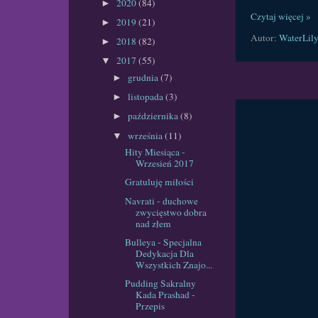
2020
(84)
►
Czytaj więcej »
2019
(21)
►
Autor:
WaterLil
2018
(82)
►
2017
(55)
▼
grudnia
(7)
►
listopada
(3)
►
października
(8)
►
września
(11)
▼
Hity Miesiąca -
Wrzesień 2017
Gratuluję miłości
Navrati - duchowe
zwycięstwo dobra
nad złem
Bulleya - Specjalna
Dedykacja Dla
Wszystkich Znajo...
Pudding Sakralny
Kada Prashad -
Przepis