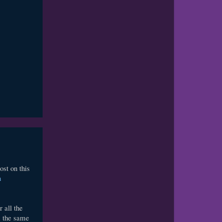
ost on this
h
 all the
om the same