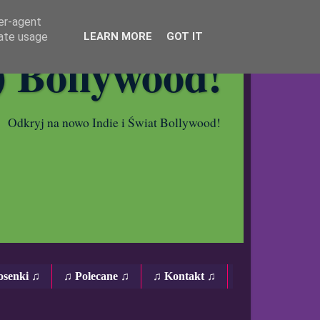
ser-agent
rate usage
LEARN MORE
GOT IT
) Bollywood!
Odkryj na nowo Indie i Świat Bollywood!
osenki ♫
♫ Polecane ♫
♫ Kontakt ♫