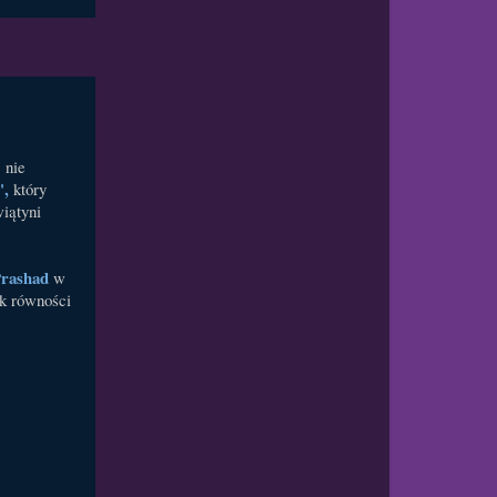
 nie
",
który
wiątyni
rashad
w
ak równości