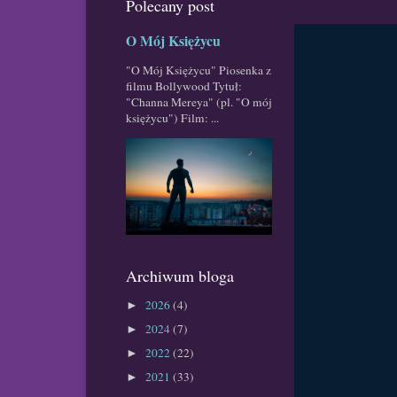
Polecany post
O Mój Księżycu
"O Mój Księżycu" Piosenka z
filmu Bollywood Tytuł:
"Channa Mereya" (pl. "O mój
księżycu") Film: ...
Archiwum bloga
2026
(4)
►
2024
(7)
►
2022
(22)
►
2021
(33)
►