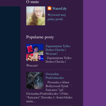
O mnie
WaterLily
Wyświetl mój
pełny profil
Popularne posty
Zapamiętam Tylko
Dobre Chwile i
Wracam!
Zapamiętam Tylko
Dobre Chwile i
Wracam!
Gwiezdna
Podróżniczko
Piosenka z filmu
Bollywood Tytuł: '
Saiyaara ”(pl.'
Gwiezdna Podróżkiczko ') Film:
“Saiyaara” Zwrotka 1: Jesteś blisko
mnie,...