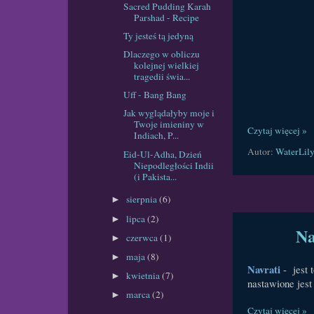
Sacred Pudding Karah
Parshad - Recipe
Ty jesteś tą jedyną
Dlaczego w obliczu
kolejnej wielkiej
tragedii świa...
Uff - Bang Bang
Jak wyglądałyby moje i
Twoje imieniny w
Czytaj więcej »
Indiach, P...
Autor:
WaterLil
Eid-Ul-Adha, Dzień
Niepodległości Indii
(i Pakista...
sierpnia
(6)
►
lipca
(2)
►
Na
czerwca
(1)
►
maja
(8)
►
Navrati
- jest 
kwietnia
(7)
►
nastawione jest
marca
(2)
►
Czytaj więcej »