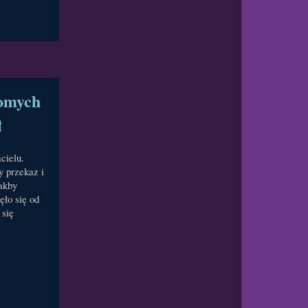
jomych
ł
cielu.
y przekaz i
jakby
ęło się od
 się