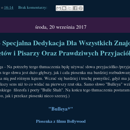
y
o
16:14
Brak komentarzy:
środa, 20 września 2017
- Specjalna Dedykacja Dla Wszystkich Zna
tów i Pisarzy Oraz Prawdziwych Przyjació
a - Na potrzeby tergo tłumaczenia będę używać słowa przyjaciółko /przyja
 tego słowa jest dużo głębszy, jak i cała piosenka ma bardziej rozbudowan
na nią pod różnym kątem. Wczuć się bardziej i trochę pomyśleć, gdyż ma 
ększy sens niż to co widać na pierwszy rzut oka. Samo słowo "Bulleya" wzi
skiego filozofa i poety "Bulle Shah". Na końcu tego tłumaczenia postaram
o, jak i przekaz piosenki nieco szerzej.)
"Bulleya*"
Piosenka z filmu Bollywood