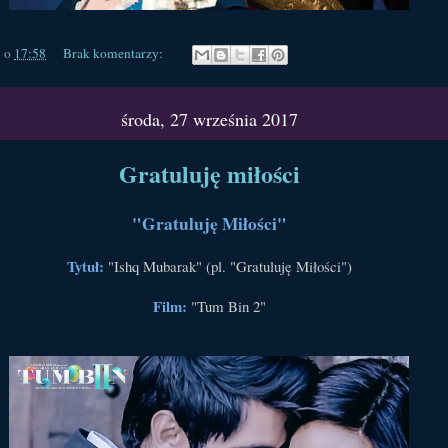
y
o
17:58
Brak komentarzy:
środa, 27 września 2017
Gratuluję miłości
"Gratuluję Miłości"
Tytuł:
"Ishq Mubarak" (pl. "Gratuluję Miłości")
Film:
"Tum Bin 2"