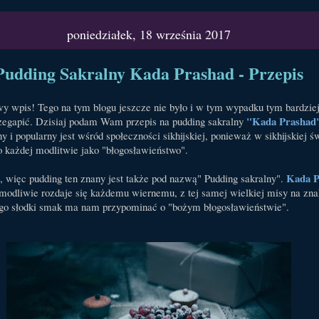
poniedziałek, 18 września 2017
Pudding Sakralny Kada Prashad - Przepis
wy wpis! Tego na tym blogu jeszcze nie było i w tym wypadku tym bardziej
"Kada Prashad
zegapić. Dzisiaj podam Wam przepis na pudding sakralny
y i popularny jest wśród społeczności sikhijskiej, ponieważ w sikhijskiej ś
o każdej modlitwie jako "błogosławieństwo".
Kada P
 więc pudding ten znany jest także pod nazwą" Pudding sakralny".
modliwie rozdaje się każdemu wiernemu, z tej samej wielkiej misy na zn
jego słodki smak ma nam przypominać o "bożym błogosławieństwie".