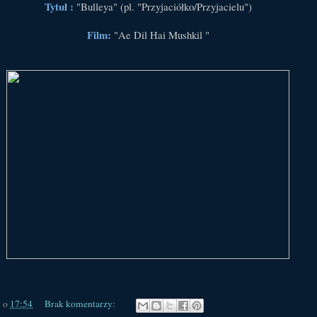
Tytuł :
"Bulleya" (pl. "Przyjaciółko/Przyjacielu")
Film:
"Ae Dil Hai Mushkil "
y
o
17:54
Brak komentarzy: