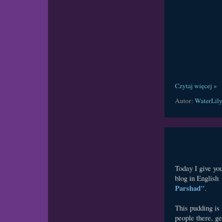
Czytaj więcej »
Autor:
WaterLil
Today I give you
blog in English 
Parshad"
.
This pudding is 
people there, ge