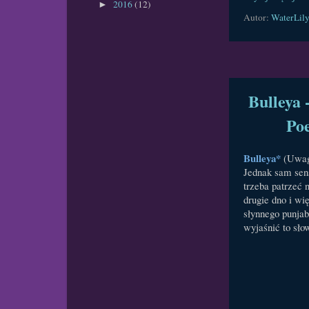
2016
(12)
►
Autor:
WaterLil
Bulleya 
Poe
Bulleya*
(Uwag
Jednak sam sens
trzeba patrzeć 
drugie dno i wi
słynnego punjab
wyjaśnić to słow