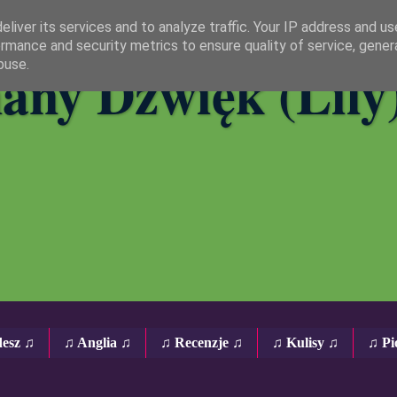
liver its services and to analyze traffic. Your IP address and u
rmance and security metrics to ensure quality of service, gene
any Dźwięk (Lily
buse.
desz ♫
♫ Anglia ♫
♫ Recenzje ♫
♫ Kulisy ♫
♫ Pi