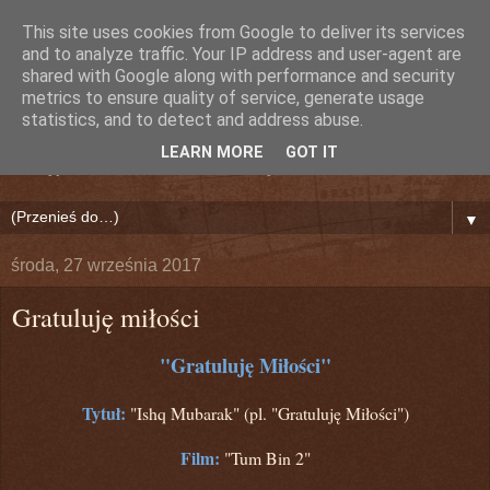
This site uses cookies from Google to deliver its services
Nieznany Dźwięk (Lily)
and to analyze traffic. Your IP address and user-agent are
shared with Google along with performance and security
metrics to ensure quality of service, generate usage
Bollywood!
statistics, and to detect and address abuse.
LEARN MORE
GOT IT
Odkryj na nowo Indie i Świat Bollywood!
▼
środa, 27 września 2017
Gratuluję miłości
"Gratuluję Miłości"
Tytuł:
"Ishq Mubarak" (pl. "Gratuluję Miłości")
Film:
"Tum Bin 2"