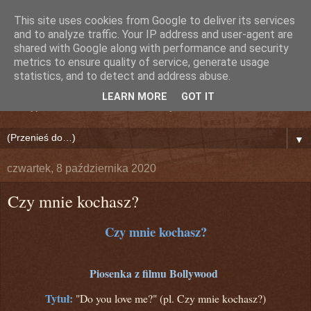
This site uses cookies from Google to deliver its services
Nieznany Dźwięk (Lily)
and to analyze traffic. Your IP address and user-agent are
shared with Google along with performance and security
metrics to ensure quality of service, generate usage
Bollywood!
statistics, and to detect and address abuse.
LEARN MORE
GOT IT
Odkryj na nowo Indie i Świat Bollywood!
▼
czwartek, 8 października 2020
Czy mnie kochasz?
Czy mnie kochasz?
Piosenka z filmu Bollywood
Tytuł:
"Do you love me?" (pl. Czy mnie kochasz?)