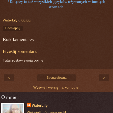
*Dotyczy to też wszystkich języków używanych w tamtych
stronach.
WaterLily
o
00:00
Udostępnij
Brak komentarzy:
Prześlij komentarz
Tutaj zostaw swoja opinie:
‹
›
Strona główna
Wyświetl wersję na komputer
O mnie
WaterLily
Wyświetl mój pełny profil