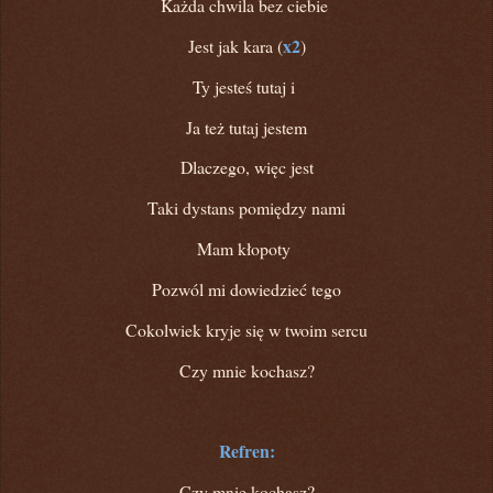
Każda chwila bez ciebie
x2
Jest jak kara (
)
Ty jesteś tutaj i
Ja też tutaj jestem
Dlaczego, więc jest
Taki dystans pomiędzy nami
Mam kłopoty
Pozwól mi dowiedzieć tego
Cokolwiek kryje się w twoim sercu
Czy mnie kochasz?
Refren:
Czy mnie kochasz?