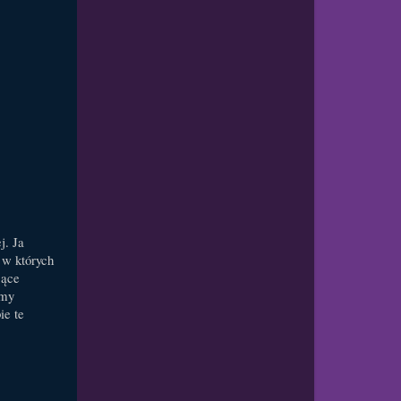
j. Ja
 w których
jące
lmy
ie te