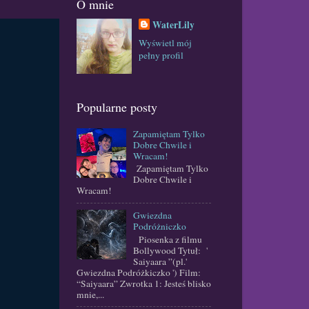
O mnie
WaterLily
Wyświetl mój
pełny profil
Popularne posty
Zapamiętam Tylko
Dobre Chwile i
Wracam!
Zapamiętam Tylko
Dobre Chwile i
Wracam!
Gwiezdna
Podróżniczko
Piosenka z filmu
Bollywood Tytuł: '
Saiyaara ”(pl.'
Gwiezdna Podróżkiczko ') Film:
“Saiyaara” Zwrotka 1: Jesteś blisko
mnie,...