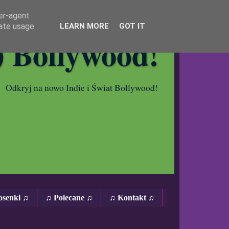
ser-agent
rate usage
LEARN MORE
GOT IT
) Bollywood!
Odkryj na nowo Indie i Świat Bollywood!
osenki ♫
♫ Polecane ♫
♫ Kontakt ♫