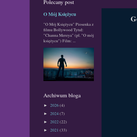
Polecany post
O Mój Księżycu
Gd
"O Mój Księżycu" Piosenka z
filmu Bollywood Tytuł:
"Channa Mereya" (pl. "O mój
księżycu") Film: ...
Archiwum bloga
2026
(4)
►
2024
(7)
►
2022
(22)
►
2021
(33)
►