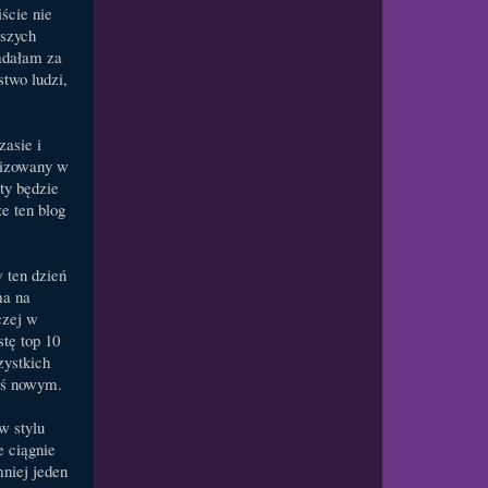
ście nie
jszych
adałam za
stwo ludzi,
asie i
lizowany w
ty będzie
e ten blog
 ten dzień
ma na
czej w
tę top 10
zystkich
ymś nowym.
w stylu
e ciągnie
mniej jeden