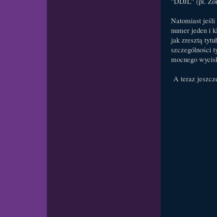
"DDJL" (pl. Żon
Natomiast jeśli
numer jeden i k
jak zresztą tyt
szczególności t
mocnego wycisk
A teraz jeszcz