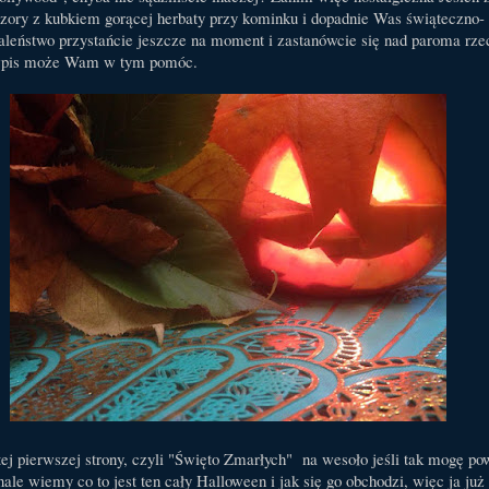
ory z kubkiem gorącej herbaty przy kominku i dopadnie Was świąteczno-
aleństwo przystańcie jeszcze na moment i zastanówcie się nad paroma rze
 wpis może Wam w tym pomóc.
j pierwszej strony, czyli "Święto Zmarłych" na wesoło jeśli tak mogę po
le wiemy co to jest ten cały Halloween i jak się go obchodzi, więc ja już 