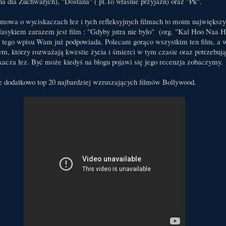
a dla Zuchwałych), "Dostana" ( pl.To właśnie przyjaźń) oraz "Pk".
 mowa o wyciskaczach łez i tych refleksyjnych filmach to moim największ
lasykiem zarazem jest film : "Gdyby jutra nie było" (org. "Kal Hoo Naa H
uł tego wpisu Wam już podpowiada. Polecam gorąco wszystkim ten film, a 
ym, którzy rozważają kwestie życia i śmierci w tym czasie oraz potrzebują
acza łez. Być może kiedyś na blogu pojawi się jego recenzja zobaczymy.
e dodatkowo top 20 najbardziej wzruszających filmów Bollywood.