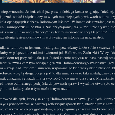
 i niepowtarzalna Jesień, choć już prawie dobiega końca ustępując śnieżnej, 
ją czuć, widać i słychać czy to w tych mocniejszych powiewach wiatru, cz
oła opadających z drzew kolorowym liściom. W końcu odczuwalna jest t
h i samopoczuciu, bo któż z Nas przynajmniej raz w życiu nie słyszał; n
 tak zwanej "Jesiennej Chandry" czy też "Zimowo-Jesiennej Deprechy" lub
rzesileniu jesienno-zimowym wpływającym istotnie na nasz nastrój.
dła w tym roku ta jesienna nostalgia... powiedzmy także sobie szczerze, ż
, który w połączeniu z takimi świętami jak Halloween, Zaduszki i Wszystki
odatkiem tej pory roku jaką jest Jesień istotnie wpływa na nasz nastrój ora
Jedni w związku z tym oddają się w wir Halloweenowego szaleństwa, gdy 
zważają nad życiem i śmiercią wspominając tych wszystkich bliskich, kt
obiście wolę tą drugą opcje i jest to dla mnie zawsze taki nostalgiczny czas
ednak uważam, że każdy ma prawo robić to co mu w duszy gra. Mieszkanie 
eż nieco odmiennego podejścia do pewnych spraw i wyraźnie otworzyło oc
igii, a co kultury, ale o tym może innym razem.
równo dla tych, którzy są za tą Halloweenową zabawą, jak i tych, którzy
szyć i powspominać w bardziej refleksyjny sposób tych, których już z nami
e, iż wszystko co przygotowałam, a przynajmniej znaczna większość jest
llywood", chyba nie sądziliście inaczej? Zanim więc nostalgiczna Jesień 