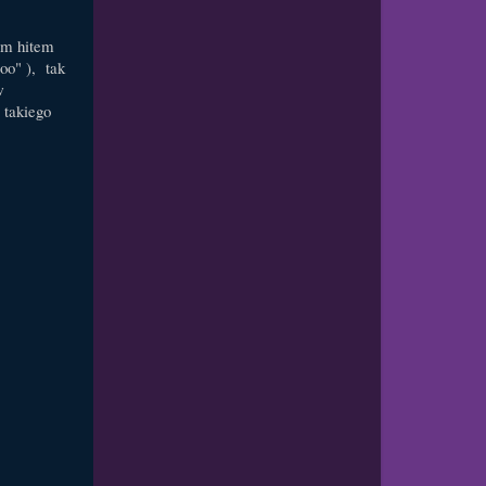
ym hitem
oo" ), tak
w
 takiego