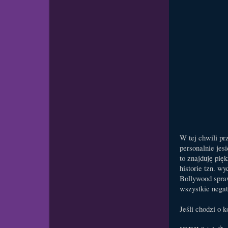
W tej chwili pr
personalnie je
to znajduję pię
historie tzn. w
Bollywood spraw
wszystkie nega
Jeśli chodzi o 