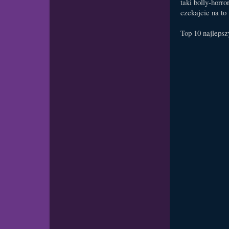
taki bolly-horr
czekajcie na to
Top 10 najleps