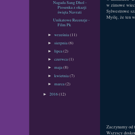
Nagada Sang Dhol -
w zimowe wiecz
Piosenka z okazji
Sylwestrowe sz
święta Navrati
Myślę, że ten
Unikatowe Recenzje -
Film Pk
września
(11)
►
sierpnia
(6)
►
lipca
(2)
►
czerwca
(1)
►
maja
(8)
►
kwietnia
(7)
►
marca
(2)
►
2016
(12)
►
Zaczynamy od te
Wszyscy doskona