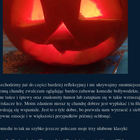
zechodzimy już do części bardziej refleksyjnej i nie ukrywajmy smutniejsze
sienną chandrę zwalczam oglądając bardzo zabawne komedie bollywodzkie,
kne tańce i śpiewy oraz znakomity humor lub zatapiam się w takie wzrusza
yciskacze łez. Moim zdaniem nieraz tę chandrę dobrze jest wypłakać i tu fi
dzają się wspaniale. Jest to o tyle dobre, bo pozwala nam wyrzucić z sieb
tywne emocje i w większości przypadków później ochłonąć.
komedie to tak na szybko jeszcze polecam moje trzy ulubione klasyki: