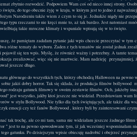
 temat zbytnio rozwodzić. Podpowiem Wam coś od nieco innej strony. Osobi
 święta, do tego obecnie żyję w kraju, w którym jest to jedno z najważnie
 Bożym Narodzeniu także wiem z czym to się je. Jednakże nigdy nie przep
 tego typu rzeczami to nie kręci mnie to, aż tak bardzo. Jest natomiast mnó
uwielbiają takie mroczne klimaty i wspaniale wpisują się w to święto.
uszę, że pamiętam zadałam pytanie jaki wpis chcecie przeczytać w tym cz
a różne tematy do wyboru. Żaden z tych tematów nie został jednak zrea
pojawił się ten wpis. Myślę, że również ważny i potrzebny. A tamte tema
 okazja zrealizować, więc się nie martwcie. Mam nadzieję przynajmniej, ż
ował jeszcze długo.
matu głównego do wszystkich tych, którzy obchodzą Halloween na pewno w
ć sobie jakiś dobry horror. Tak się składa, że produkcja filmów bollywood 
 tego rodzaju gatunek filmowy w swoim zestawie filmów. Och, jakżeby ina
ood" jest wszystko, jakby ktoś jeszcze nie wiedział. Przedstawiam wam lis
rorów w stylu Bollywood. Nie tylko dla tych świętujących, ale także dla ws
czyk emocji czy też fanów Bollywood , którzy byli by zainteresowani cz
nać tak trochę, ale co mi tam, sama nie widziałam jeszcze żadnego filmu 
or " jest to na pewno spowodowane tym, iż jak wcześniej wspominałam ni
 tego gatunku. Po dzisiejszym wpisie obiecuję nadrobić i obejrzeć przynaj