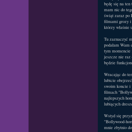
będę się na ten
mam nic do tego
świąt zaraz po
filmami grozy i
którzy właśnie 
Tu zaznaczyć m
podałam Wam dw
tym momencie i 
jeszcze nie raz
będzie funkcjon
Wracając do te
lubicie obejrze
swoim koncie i
filmach "Bollyw
najlepszych hor
lubiących dresz
Wstyd się przyz
"Bollywood-horr
mnie zbytnio do