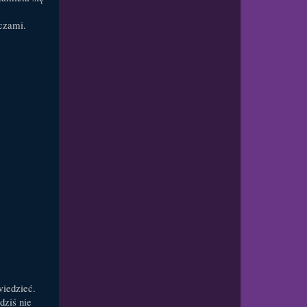
czami.
wiedzieć.
dziś nie