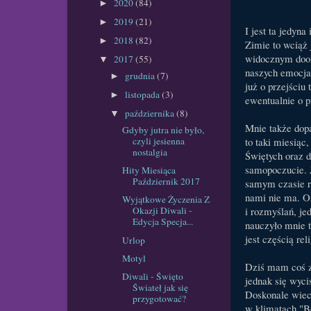
2020
(84)
►
2019
(21)
►
I jest ta jedyna
2018
(82)
►
Zimie to wciąż 
widocznym dook
2017
(55)
▼
naszych emocjac
grudnia
(7)
►
już o przejściu
listopada
(3)
►
ewentualnie o p
października
(8)
▼
Mnie także dopa
Gdyby jutra nie było,
to taki miesiąc
czyli jesienna
nostalgia
Świętych oraz d
samopoczucie. 
Hity Miesiąca
Październik 2017
samym czasie ro
nami nie ma. Os
Wyjątkowe Życzenia Z
i rozmyślań, j
Okazji Diwali -
Edycja Specja...
nauczyło mnie t
jest częścią rel
Urlop
Motyl
Dziś mam coś za
Diwali - Święto
jednak się wyci
Świateł jak się
Doskonale wieci
przygotować?
w klimatach "Bo