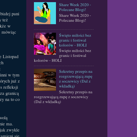
Share Week 2020 -
Polecane Blogi!
białej pani
Share Week 2020 -
y też
Polecane Blogi!
akże w
ie mówiąc
Święto miłości bez
granic i festiwal
kolorów - HOLI
Święto miłości bez
granic i festiwal
e Listopad
kolorów - HOLI
ch
z
Sekretny przepis na
inni w tym
rozgrzewającą zupę
órych już z
z soczewicy (Dal z
wkładką)
 refleksji
Sekretny przepis na
za granicą
rozgrzewającą zupę z soczewicy
zy na to co
(Dal z wkładką)
 wolą
 nie ma.
 jak zwykle
zamieni się