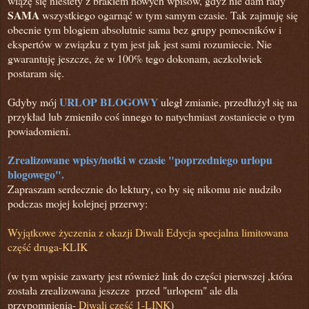
wiążę się niestety z brakiem nowych wpisów, gdyż nie dam rady
SAMA
wszystkiego ogarnąć w tym samym czasie. Tak zajmuję się
obecnie tym blogiem absolutnie sama bez grupy pomocników i
ekspertów w związku z tym jest jak jest sami rozumiecie. Nie
gwarantuję jeszcze,
że w 100% tego dokonam,
aczkolwiek
postaram się.
URLOP BLOGOWY
Gdyby mój
uległ zmianie, przedłużył się na
przykład lub zmieniło coś innego to natychmiast zostaniecie o tym
powiadomieni.
Zrealizowane wpisy/notki w czasie "poprzedniego urlopu
blogowego".
Zapraszam serdecznie do lektury
co by się nikomu nie nudziło
,
podczas mojej kolejnej przerwy:
Wyjątkowe życzenia z okazji Diwali Edycja specjalna limitowana
część druga-KLIK
(w tym wpisie zawarty jest również link do części pierwszej ,która
została zrealizowana jeszcze przed "urlopem" ale dla
przypomnienia-
Diwali część 1-LINK
)