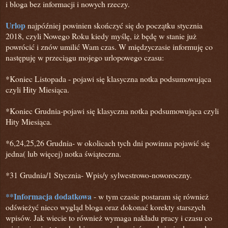
i bloga bez informacji i nowych rzeczy.
Urlop
najpóźniej powinien skończyć się do początku stycznia
2018,
czyli Nowego Roku kiedy myślę, iż będę w stanie już
powrócić i znów umilić Wam czas. W międzyczasie informuję co
następuję w przeciągu mojego urlopowego czasu:
*Koniec Listopada - pojawi się klasyczna notka podsumowująca
czyli Hity Miesiąca.
*Koniec Grudnia-pojawi się klasyczna notka podsumowująca czyli
Hity Miesiąca.
*6,24,25,26 Grudnia- w okolicach tych dni powinna pojawić się
jedna( lub więcej) notka świąteczna.
*31 Grudnia/1 Stycznia- Wpis/y sylwestrowo-noworoczny
.
**Informacja dodatkowa
- w tym czasie postaram się również
odświeżyć nieco wygląd bloga oraz dokonać korekty starszych
wpisów. Jak wiecie to również wymaga nakładu pracy i czasu co