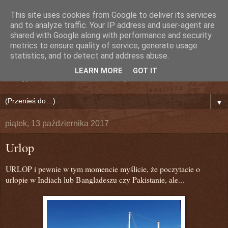
This site uses cookies from Google to deliver its services
Nieznany Dźwięk (Lily)
and to analyze traffic. Your IP address and user-agent are
shared with Google along with performance and security
metrics to ensure quality of service, generate usage
Bollywood!
statistics, and to detect and address abuse.
LEARN MORE
GOT IT
Odkryj na nowo Indie i Świat Bollywood!
▼
piątek, 13 października 2017
Urlop
URLOP i pewnie w tym momencie myślicie, że poczytacie o
urlopie w Indiach lub Bangladeszu czy Pakistanie, ale...