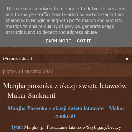
This site uses cookies from Google to deliver its services
Nieznany Dźwięk (Lily)
and to analyze traffic. Your IP address and user-agent are
shared with Google along with performance and security
metrics to ensure quality of service, generate usage
Bollywood!
statistics, and to detect and address abuse.
LEARN MORE
GOT IT
Odkryj na nowo Indie i Świat Bollywood!
▼
piątek, 14 stycznia 2022
Manjha piosenka z okazji święta latawców
‐ Makar Sankranti
Manjha Piosenka z okazji święta latawców ‐ Makar
Sankrati
Tytuł:
Manjha (pl. Puszczanie latawców/Szybujący/Lecący