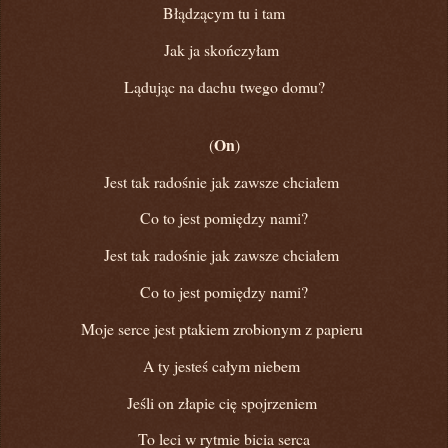
Błądzącym tu i tam
Jak ja skończyłam
Lądując na dachu twego domu?
On
(
)
Jest tak radośnie jak zawsze chciałem
Co to jest pomiędzy nami?
Jest tak radośnie jak zawsze chciałem
Co to jest pomiędzy nami?
Moje serce jest ptakiem zrobionym z papieru
A ty jesteś całym niebem
Jeśli on złapie cię spojrzeniem
To leci w rytmie bicia serca