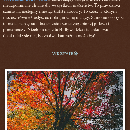
niezapomniane chwile dla wszystkich małżeństw. To prawdziwa
szansa na następny miesiąc (rok) miodowy. To czas,
w którym
możesz również usłyszeć dobrą nowinę o ciąży. Samotne osoby za
to mają szansę na odnalezienie swojej zagubionej połówki
pomarańczy. Niech na razie ta Bollywodzka sielanka trwa,
delektujcie się nią, bo za dwa lata różnie może być.
WRZESIEŃ: