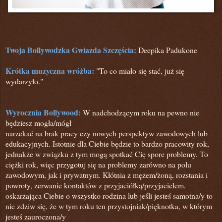
Twoja Bollywodzka Gwiazda Szczęścia:
Deepika Padukone
Krótka muzyczna wróżba:
"To co miało się stać, już się
wydarzyło."
Wyrocznia Bollywood:
W nadchodzącym roku na pewno nie
będziesz mogła/mógł
narzekać na brak pracy czy nowych perspektyw zawodowych lub
edukacyjnych. Istotnie dla Ciebie będzie to bardzo pracowity rok,
jednakże w związku z tym mogą spotkać Cię spore problemy. To
ciężki rok,
więc przygotuj się na problemy zarówno na polu
zawodowym,
jak i prywatnym. Kłótnia z mężem/żoną
, rozstania i
powroty, zerwanie kontaktów z przyjaciółką/przyjacielem
,
oskarżająca Ciebie o wszystko rodzina lub jeśli jesteś samotna/y
to
nie zdziw się, że w tym roku ten przystojniak/pięknotka,
w którym
jesteś zauroczona/y