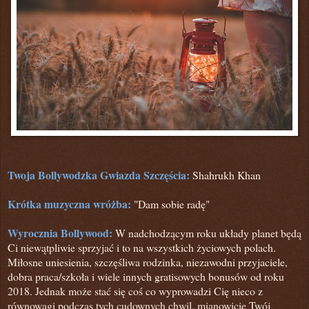
Twoja Bollywodzka Gwiazda Szczęścia:
Shahrukh Khan
Krótka muzyczna wróżba:
"Dam sobie radę"
Wyrocznia Bollywood:
W nadchodzącym roku układy planet będą
Ci niewątpliwie sprzyjać i to na wszystkich życiowych polach.
Miłosne uniesienia, szczęśliwa rodzinka, niezawodni przyjaciele,
dobra praca/szkoła i wiele innych gratisowych bonusów od roku
2018. Jednak może stać się coś co wyprowadzi Cię nieco z
równowagi podczas tych cudownych chwil, mianowicie Twój