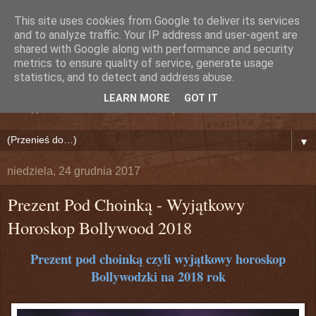
This site uses cookies from Google to deliver its services
Nieznany Dźwięk (Lily)
and to analyze traffic. Your IP address and user-agent are
shared with Google along with performance and security
metrics to ensure quality of service, generate usage
Bollywood!
statistics, and to detect and address abuse.
LEARN MORE
GOT IT
Odkryj na nowo Indie i Świat Bollywood!
▼
niedziela, 24 grudnia 2017
Prezent Pod Choinką - Wyjątkowy
Horoskop Bollywood 2018
Prezent pod choinką czyli wyjątkowy horoskop
Bollywodzki na 2018 rok