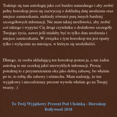
Traktuje się tam astrologię jako coś bardzo naturalnego i aby zrobić
pełny horoskop prosi się zazwyczaj o dokładną datę urodzenia oraz
miejsce zamieszkania, niekiedy również parę innych bardziej
szczegółowych informacji. Nie mam takiej możliwości, aby zrobić
coś takiego i wypytać Cię drogi czytelniku o dodatkowe szczegóły
Twojego życia, nawet jeśli miałaby być to tylko data urodzenia i
miejsce zamieszkania. W związku z tym horoskop ten jest oparty
tylko i wyłącznie na miesiącu,
w którym się urodziłaś/eś.
Dlatego, że osoba układającą ten horoskop jestem ja, a nie żaden
astrolog to nie oczekuj jakiś niezwykłych informacji. Proszę
potraktuj to z przymrużeniem oka jako dobrą zabawę, bo właśnie
po to, to robię dla zabawy i uśmiechu. Mam nadzieję, że ten
wyjątkowy i niecodzienny prezent wywoła właśnie go na Twojej
twarzy. :)
To Twój Wyjątkowy Prezent Pod Choinką - Horoskop
Bollywood 2018