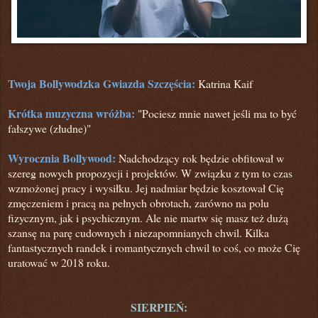
Twoja Bollywodzka Gwiazda Szczęścia:
Katrina Kaif
Krótka muzyczna wróżba:
"Pociesz mnie nawet jeśli ma to być
fałszywe (złudne)"
Wyrocznia Bollywood:
Nadchodzący rok będzie obfitował w
szereg nowych propozycji i projektów. W związku z tym to czas
wzmożonej pracy i wysiłku. Jej nadmiar będzie kosztował Cię
zmęczeniem i pracą na pełnych obrotach,
zarówno na polu
fizycznym,
jak i psychicznym. Ale nie martw się masz też dużą
szansę na parę cudownych i niezapomnianych chwil. Kilka
fantastycznych randek i romantycznych chwil to coś,
co może Cię
uratować w 2018 roku.
SIERPIEŃ: