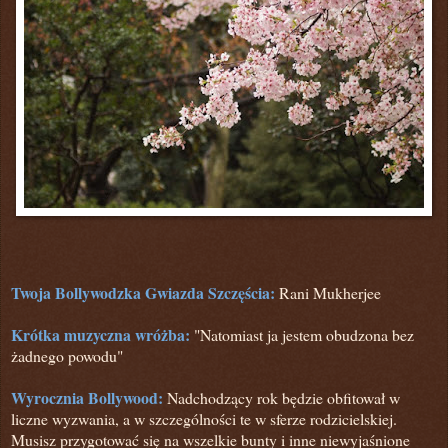
Twoja Bollywodzka Gwiazda Szczęścia:
Rani Mukherjee
Krótka muzyczna wróżba:
"Natomiast ja jestem obudzona bez
żadnego powodu"
Wyrocznia Bollywood:
Nadchodzący rok będzie obfitował w
liczne wyzwania, a w szczególności te w sferze rodzicielskiej.
Musisz przygotować się na wszelkie bunty i inne niewyjaśnione