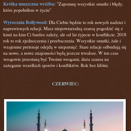
Krótka muzyczna wróżba:
"Zapomnę wszystkie smutki i błędy,
które popełniłem w życiu"
Wyrocznia Bollywood:
Dla Ciebie będzie to rok nowych nadziei i
naprawionych relacji. Masz niepowtarzalną szansę pogodzić się z
kimś na kim Ci bardzo zależy,
ale od lat żyjecie w konflikcie. 2018
rok to rok zjednoczenia i przebaczenia. Wszystkie smutki, żale i
wzajemne pretensje odejdą w niepamięć. Stare relacje odbudują się
na nowo, a nowe znajomości będą jeszcze trwalsze. W
ten czas
wrogowie przestaną być Twoimi wrogami, duża szansa na
zażeganie wszelkich sporów i konfliktów. Rok bez kłótni.
CZERWIEC: