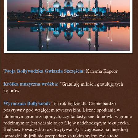
Twoja Bollywodzka Gwiazda Szczęścia:
Karisma Kapoor
Krótka muzyczna wróżba:
"Gratuluję miłości, gratuluję tych
kolorów"
Wyrocznia Bollywood:
Ten rok będzie dla Ciebie bardzo
pozytywny pod względem towarzyskim. Liczne spotkania w
ulubionym gronie znajomych,
czy fantastyczne domówki w gronie
rodzinnym to jest właśnie to co Cię w nadchodzącym roku czeka.
Będziesz towarzysko rozchwytywana/y
i zagości
sz
na niejednej
imprezie lub jeśli nie przepadasz za takim stylem życia to te