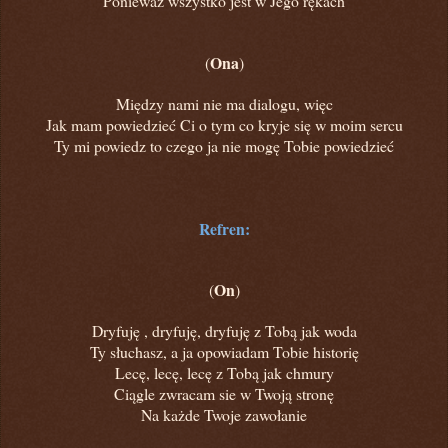
Ponieważ wszystko jest w Jego rękach
Ona
(
)
Między nami nie ma dialogu, więc
Jak mam powiedzieć Ci o tym co kryje się w moim sercu
Ty mi powiedz to czego ja nie mogę Tobie powiedzieć
Refren:
On
(
)
Dryfuję , dryfuję, dryfuję z Tobą jak woda
Ty słuchasz, a ja opowiadam Tobie historię
Lecę, lecę, lecę z Tobą jak chmury
Ciągle zwracam sie w Twoją stronę
Na każde Twoje zawołanie