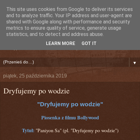
This site uses cookies from Google to deliver its services
Nieznany Dźwięk (Lily)
and to analyze traffic. Your IP address and user-agent are
shared with Google along with performance and security
metrics to ensure quality of service, generate usage
Bollywood!
statistics, and to detect and address abuse.
LEARN MORE
GOT IT
Odkryj na nowo Indie i Świat Bollywood!
▼
piątek, 25 października 2019
Dryfujemy po wodzie
"Dryfujemy po wodzie"
Piosenka z filmu Bollywood
Tytuł:
"Paniyon Sa" (pl. "Dryfujemy po wodzie")