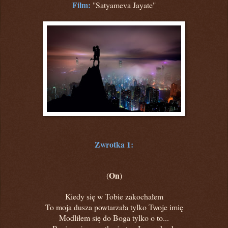
Film:
"Satyameva Jayate"
Zwrotka 1:
On
(
)
Kiedy się w Tobie zakochałem
To moja dusza powtarzała tylko Twoje imię
Modliłem się do Boga tylko o to...