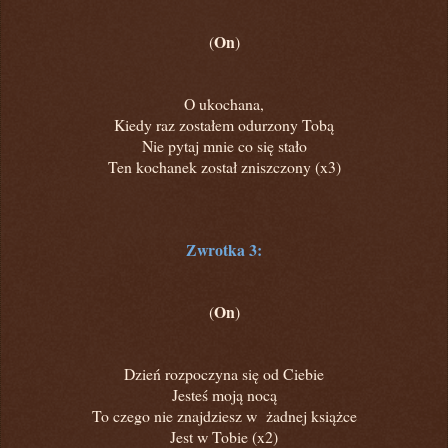
On
(
)
O ukochana,
Kiedy raz zostałem odurzony Tobą
Nie pytaj mnie co się stało
Ten kochanek został zniszczony (x3)
Zwrotka 3:
On
(
)
Dzień rozpoczyna się od Ciebie
Jesteś moją nocą
To czego nie znajdziesz w żadnej książce
Jest w Tobie (x2)