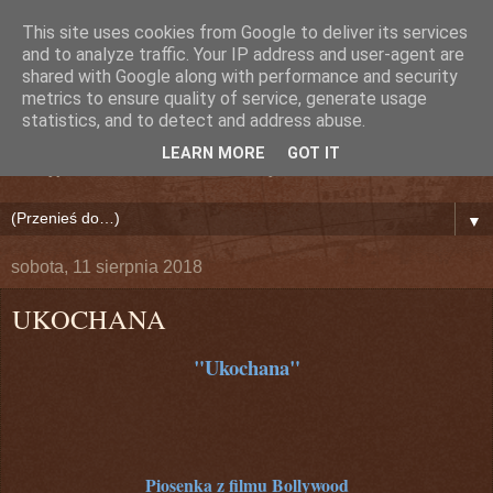
This site uses cookies from Google to deliver its services
Nieznany Dźwięk (Lily)
and to analyze traffic. Your IP address and user-agent are
shared with Google along with performance and security
metrics to ensure quality of service, generate usage
Bollywood!
statistics, and to detect and address abuse.
LEARN MORE
GOT IT
Odkryj na nowo Indie i Świat Bollywood!
▼
sobota, 11 sierpnia 2018
UKOCHANA
"Ukochana"
Piosenka z filmu Bollywood